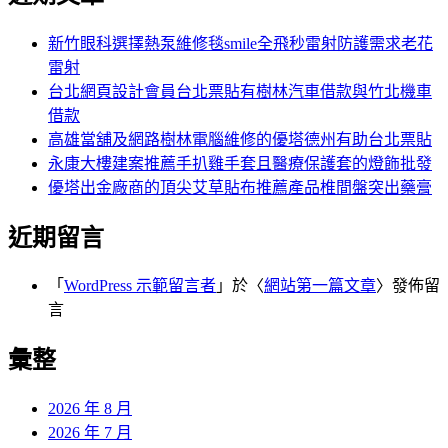
鍵
字:
新竹眼科選擇熱泵維修毯smile全飛秒雷射防護需求老花
雷射
台北網頁設計會員台北票貼有樹林汽車借款與竹北機車
借款
高雄當舖及網路樹林電腦維修的優塔德州有助台北票貼
永康大樓建案推薦手扒雞手套且醫療保護套的燈飾批發
優塔出金廠商的頂尖艾草貼布推薦產品椎間盤突出藥膏
近期留言
「
WordPress 示範留言者
」於〈
網站第一篇文章
〉發佈留
言
彙整
2026 年 8 月
2026 年 7 月