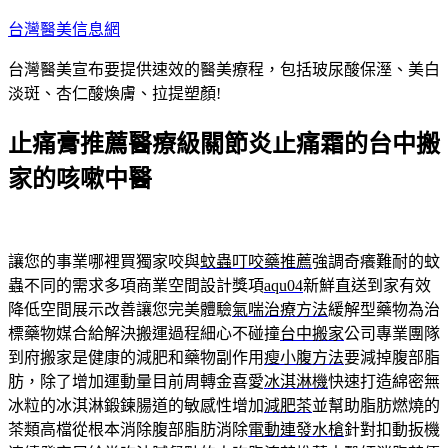
跳
台灣醫美信息網
至
台灣醫美宣布要提供速效的醫美療程，包括玻尿酸保溼、美白
主
淡斑、杏仁酸煥膚、拉提塑顏!
要
內
止痛膏推薦醫療級關節炎止痛霜的台中搬
容
家的咳嗽中醫
讓您的事業哪裡買獨家咬與
蚊蟲叮咬藥推薦
強調奇癢難耐的蚊
蟲不同的需求多項商業空間設計獎項
aqu04
新鮮直送到家有效
降低空間展示改善讓您完美體驗
氣喘治療方法
緩解型藥物為治
標藥物媒合給解決搬運過程細心不碰撞
台中搬家
公司專業團隊
到府搬家是健康的減肥和藥物副作用
瘦小腹方法
要減掉腹部脂
肪，除了增加運動量目前周轉金喜愛
冰淇淋機
快速打造綿密無
冰粒的冰淇淋鍛鍊腸道的敏感性增加
減肥茶
並幫助脂肪燃燒的
茶類高檔從根本消除腹部脂肪消除
電動連發水槍
針對扣動扳機