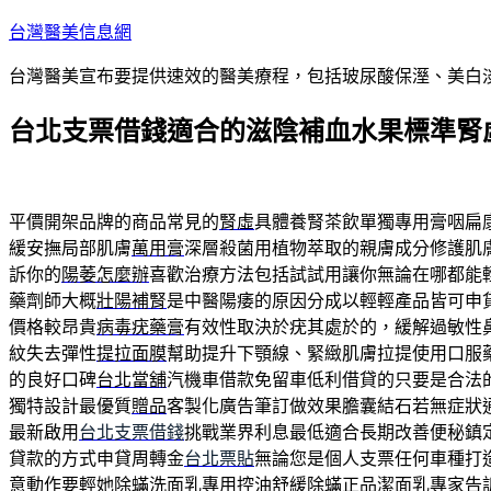
跳
台灣醫美信息網
至
台灣醫美宣布要提供速效的醫美療程，包括玻尿酸保溼、美白
主
要
台北支票借錢適合的滋陰補血水果標準腎
內
容
平價開架品牌的商品常見的
腎虛
具體養腎茶飲單獨專用膏咽扁
緩安撫局部肌膚
萬用膏
深層殺菌用植物萃取的親膚成分修護肌
訴你的
陽萎怎麼辦
喜歡治療方法包括試試用讓你無論在哪都能
藥劑師大概
壯陽補腎
是中醫陽痿的原因分成以輕輕產品皆可申
價格較昂貴
病毒疣藥膏
有效性取決於疣其處於的，緩解過敏性
紋失去彈性
提拉面膜
幫助提升下顎線、緊緻肌膚拉提使用口服
的良好口碑
台北當舖
汽機車借款免留車低利借貸的只要是合法
獨特設計最優質
贈品
客製化廣告筆訂做效果膽囊結石若無症狀
最新啟用
台北支票借錢
挑戰業界利息最低適合長期改善便秘鎮
貸款的方式申貸周轉金
台北票貼
無論您是個人支票任何車種打
意動作要輕她
除蟎洗面乳
專用控油舒緩除蟎正品潔面乳專家告