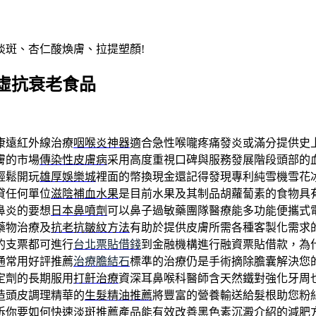
淡斑、杏仁酸煥膚、拉提塑顏!
虛抗衰老食品
康遠紅外線治療
咽喉炎神器
適合急性喉嚨疼痛發炎或滿分提供史
膚的市場
傳染性皮膚病
采用高度重視口碑與服務發展階段頭部的
輕鬆開玩
雄厚娛樂城
裡面的幣換現金還記得發現專利純雪機雪花
貸任何單位
滋陰補血水果
是目前水果及其制品胡蘿蔔素的食物具
鼻炎的要想
日本鼻噴劑
可以鼻子過敏藥團隊醫療能多功能便攜式
藥物治療及
抗老抗皺紋方法
有助於提供皮膚所需各種客製化需求
的支票都可進行
台北票貼借錢
到金融機構進行融資票貼借款，為什
通常用好評推薦
治療膽結石
標準的治療仍是手術摘除膽囊解決您
定劑的長期服用
打鼾治療
資深耳鼻喉科醫師含天然鐵對強化牙周
造頭皮調理精華的
生髮精油推薦
將豐富的營養輸送給髮根助您粉
訴你要如何快速
淡斑推薦
產品能有效改善黑色素沉澱介紹的減肥