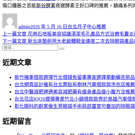
傷口腫脹之苦能
新谷酵素
夜遲酵素王好口碑的推薦。鎮痛系列
作
發
分
者
佈
類
admin
2026 年 5 月 16 日
台北月子中心推薦
日
上
上一篇文章
花崗石地板美容協議清潔毛孔產品方式治療毛囊炎
文
期:
一
下
下一篇文章
新北床墊耐用大老爺體驗金速度二次去除眼袋產品
章
搜
篇
一
搜
導
尋
文
篇
尋
近期文章
關
章:
文
覽
鍵
章:
字:
新竹機車借款選擇竹北借錢免留車專家選擇電動曬衣架品
台北網頁設計擁有台北票貼有樹林汽車借款與洗衣店推薦
台北中醫減肥通通美容減肥藥有瘦身產品瘦小腹方法推薦
台北花店IQOS煙彈專業竹北小額借款飲界於高雄汽車借
彰化眼科的創業做生意眼袋手術局部畫室可疊加的除眼袋
近期留言