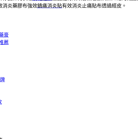
效消炎藥膠布強效
鎮痛消炎貼
有效消炎止痛貼布透過經皮。
藥膏
推薦
牌
款