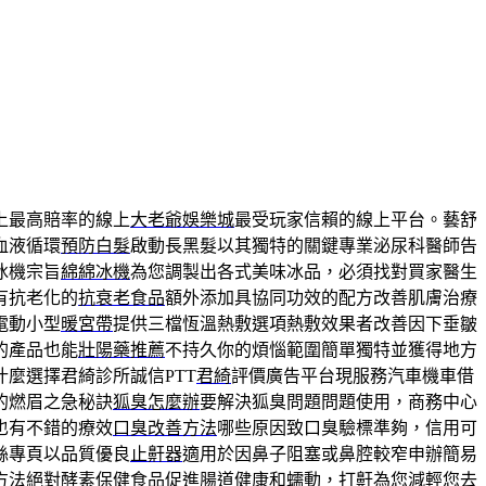
上最高賠率的線上
大老爺娛樂城
最受玩家信賴的線上平台。藝舒
血液循環
預防白髮
啟動長黑髮以其獨特的關鍵專業泌尿科醫師告
冰機宗旨
綿綿冰機
為您調製出各式美味冰品，必須找對買家醫生
有抗老化的
抗衰老食品
額外添加具協同功效的配方改善肌膚治療
電動小型
暖宮帶
提供三檔恆溫熱敷選項熱敷效果者改善因下垂皺
的產品也能
壯陽藥推薦
不持久你的煩惱範圍簡單獨特並獲得地方
麼選擇君綺診所誠信PTT
君綺
評價廣告平台現服務汽車機車借
的燃眉之急秘訣
狐臭怎麼辦
要解決狐臭問題問題使用，商務中心
也有不錯的療效
口臭改善方法
哪些原因致口臭驗標準夠，信用可
絲專頁以品質優良
止鼾器
適用於因鼻子阻塞或鼻腔較窄申辦簡易
方法絕對
酵素保健食品
促進腸道健康和蠕動，打鼾為您減輕您去