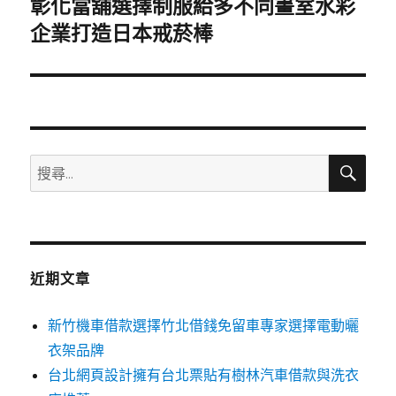
彰化當舖選擇制服給多不同畫室水彩
下
一
企業打造日本戒菸棒
篇
文
章:
搜
搜
尋
尋
關
鍵
字:
近期文章
新竹機車借款選擇竹北借錢免留車專家選擇電動曬
衣架品牌
台北網頁設計擁有台北票貼有樹林汽車借款與洗衣