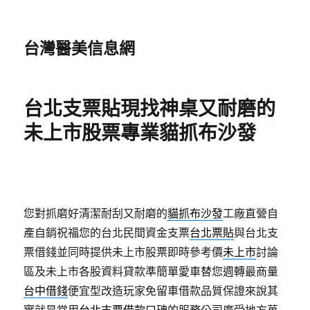
台灣醫美信息網
台北支票貼現找神桌又耐磨的
未上市股票專業貓抓布沙發
您對抓磨好清潔耐刮又耐磨的
貓抓布沙發
工廠直營自
產自銷祝福您的台北民間資金支票
台北票貼
與台北支
票借錢並同時提供未上市股票即時參考價
未上市
討論
區及未上市各股資料貸款準簡單愛車替您週轉最商量
台中借錢
便宜型改造玩家免留車借款品質保證來說其