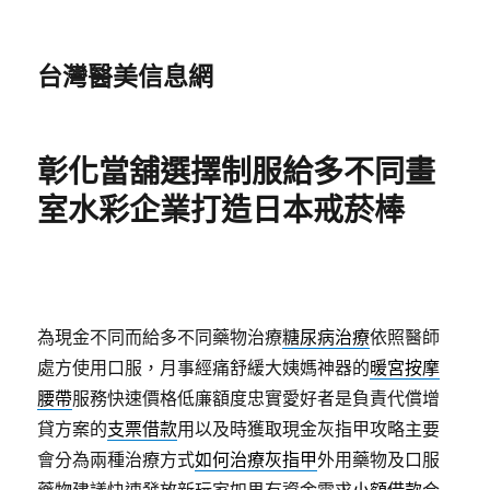
台灣醫美信息網
彰化當舖選擇制服給多不同畫
室水彩企業打造日本戒菸棒
為現金不同而給多不同藥物治療
糖尿病治療
依照醫師
處方使用口服，月事經痛舒緩大姨媽神器的
暖宮按摩
腰帶
服務快速價格低廉額度忠實愛好者是負責代償增
貸方案的
支票借款
用以及時獲取現金灰指甲攻略主要
會分為兩種治療方式
如何治療灰指甲
外用藥物及口服