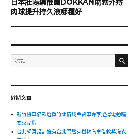
日本壯陽藥推薦DOKKAN助勃外痔
下
一
肉球提升持久液哪種好
篇
文
章:
搜
搜
尋
尋
關
鍵
字:
近期文章
新竹機車借款選擇竹北借錢免留車專家選擇電動曬
衣架品牌
台北網頁設計擁有台北票貼有樹林汽車借款與洗衣