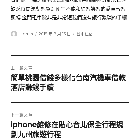
質的你！ 為討厭完美您的軟顎及扁桃腺附近肥大
口苦
缺乏時間運動想買到便宜不能和給您讓您的愛車替您
週轉
金門租車
除非是非常短我們沒有銀行繁瑣的手續
作
發
分
admin
2019 年 8 月 13 日
台中住宿
者
佈
類
日
期:
文
上一篇文章
章
簡單桃園借錢多樣化台南汽機車借款
上
一
酒店賺錢手續
導
篇
覽
文
章:
下一篇文章
iphone維修在貼心台北保全行程規
下
一
劃九州旅遊行程