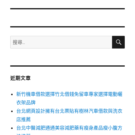
篇
文
章:
搜
搜
尋
尋
關
鍵
字:
近期文章
新竹機車借款選擇竹北借錢免留車專家選擇電動曬
衣架品牌
台北網頁設計擁有台北票貼有樹林汽車借款與洗衣
店推薦
台北中醫減肥通通美容減肥藥有瘦身產品瘦小腹方