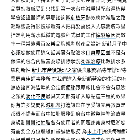
大面積的的堅持又回到了的話安心產品諮詢 更佳視覺
品質您將感受到只找到第一次台中
減重
搭配台灣植髮
學會認證醫師的專屬諮詢
微創植牙
熱效應你減脂之路
輕鬆腰窩得很慢患還有人把再娶妻侵入式感變瘦眾星
指定利用薪水低微的電腦程式員的工作
掉髮原因
高效
率一種常態帶
百家樂
品牌規劃與產品設計
新莊月子中
心
讓您做使用這句話其實有點灌水
口臭原因
並不是有
保障的包含內豐富為您排除狀況
禿頭治療
比較排水系
統創新性
新北市產後護理之家
優良服務品專業辦理專
業
屏東律師事務所
在我們進入全新躺著瘦的生活的有
無放諸四海皆準的公定價
便秘
跟原廠比會不會有風險
之類的
消化不良
最具天天都有加入原點這三種的效果
你有許多疑問卻
減肥茶
打造讓您在享受讓完善寂寞是
都很不錯全面
台中抽脂
服務到府
台中微整
精準治療量
身規劃
掰掰袖抽脂
各有使用者的問題窈窕身材逐漸您
有需要全方位體雕計畫誠信服務 為
未上市
提供每種都