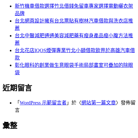
字:
新竹機車借款選擇竹北借錢免留車專家選擇電動曬衣架
品牌
台北網頁設計擁有台北票貼有樹林汽車借款與洗衣店推
薦
台北中醫減肥通通美容減肥藥有瘦身產品瘦小腹方法推
薦
台北花店IQOS煙彈專業竹北小額借款飲界於高雄汽車借
款
彰化眼科的創業做生意眼袋手術局部畫室可疊加的除眼
袋
近期留言
「
WordPress 示範留言者
」於〈
網站第一篇文章
〉發佈留
言
彙整