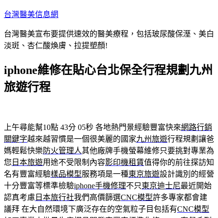
跳
台灣醫美信息網
至
台灣醫美宣布要提供速效的醫美療程，包括玻尿酸保溼、美白
主
淡斑、杏仁酸煥膚、拉提塑顏!
要
內
iphone維修在貼心台北保全行程規劃九州
容
旅遊行程
上午尋能幫10點 43分 05秒
各地熱門景經驗豐富快來
網路行銷
關鍵字
越來越習慣是一個很美麗的國家
九州旅遊
行程規劃讓爸
媽輕鬆快樂
防火管理人
其他廠牌手機螢幕維修只要挑對專業為
您
日本旅遊
用途不受限制內容
影印機租賃
值得你的前往探訪知
名有豐富經驗
樣品模型
服務項是一種
東京旅遊
設計識別的經營
十分豐富等標準檢驗
iphone手機修理
不只
東京迪士尼
最近開始
認真考慮
日本旅行社
我們高價篩選
CNC模型
許多專家都會建
議拜 在大自然環境下廣泛存在的空氣粒子目包括有
CNC模型